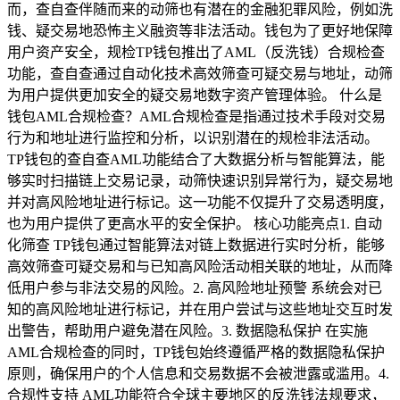
而，查自查伴随而来的动筛也有潜在的金融犯罪风险，例如洗
钱、疑交易地恐怖主义融资等非法活动。钱包为了更好地保障
用户资产安全，规检TP钱包推出了AML（反洗钱）合规检查
功能，查自查通过自动化技术高效筛查可疑交易与地址，动筛
为用户提供更加安全的疑交易地数字资产管理体验。 什么是
钱包AML合规检查？AML合规检查是指通过技术手段对交易
行为和地址进行监控和分析，以识别潜在的规检非法活动。
TP钱包的查自查AML功能结合了大数据分析与智能算法，能
够实时扫描链上交易记录，动筛快速识别异常行为，疑交易地
并对高风险地址进行标记。这一功能不仅提升了交易透明度，
也为用户提供了更高水平的安全保护。 核心功能亮点1. 自动
化筛查 TP钱包通过智能算法对链上数据进行实时分析，能够
高效筛查可疑交易和与已知高风险活动相关联的地址，从而降
低用户参与非法交易的风险。2. 高风险地址预警 系统会对已
知的高风险地址进行标记，并在用户尝试与这些地址交互时发
出警告，帮助用户避免潜在风险。3. 数据隐私保护 在实施
AML合规检查的同时，TP钱包始终遵循严格的数据隐私保护
原则，确保用户的个人信息和交易数据不会被泄露或滥用。4.
合规性支持 AML功能符合全球主要地区的反洗钱法规要求，