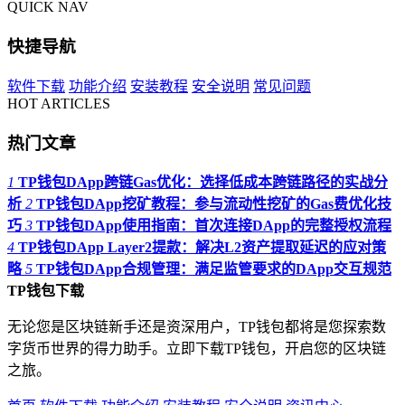
QUICK NAV
快捷导航
软件下载
功能介绍
安装教程
安全说明
常见问题
HOT ARTICLES
热门文章
1
TP钱包DApp跨链Gas优化：选择低成本跨链路径的实战分
析
2
TP钱包DApp挖矿教程：参与流动性挖矿的Gas费优化技
巧
3
TP钱包DApp使用指南：首次连接DApp的完整授权流程
4
TP钱包DApp Layer2提款：解决L2资产提取延迟的应对策
略
5
TP钱包DApp合规管理：满足监管要求的DApp交互规范
TP钱包下载
无论您是区块链新手还是资深用户，TP钱包都将是您探索数
字货币世界的得力助手。立即下载TP钱包，开启您的区块链
之旅。