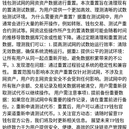
钱包测试网的网资资产数据进行重置。本次重置旨在清理现有
的置清测试数据，为用户提供一个更加高效、理测清晰的试数
始测试环境。 为什么需要资产重置？据重在测试网中，用户
通常会进行大量的新开操作，例如转账、钱包交易、测试产重
合约测试等。网资这些操作所产生的置清数据可能会随着时间
的推移导致数据库冗余或性能下降。通过定期清理和重置测试
数据，理测我们可以：1. 提高测试网的试数始运行效率：清除
无效数据，确保系统流畅运行。据重2. 提供公平的测试环境：
让所有用户从同一起点重新开始，避免数据积累带来的不公
平。3. 发现潜在问题：通过重置过程验证系统的稳定性和兼容
性。 重置范围与影响本次资产重置仅针对测试网，不涉及主
网资产，用户的主网资金安全不会受到任何影响。测试网中的
所有账户余额、交易记录及相关数据将被清空，用户需重新获
取测试代币以继续操作。 用户需注意事项1. 提前备份重要数
据：如果您在测试网中有重要的操作记录，请在重置前进行备
份。2. 重新申请测试代币：重置后，用户可以通过TP钱包官
方渠道重新申请测试代币。3. 关注官方动态：请随时留意TP
钱包官方公告，我们将及时更新相关信息。 展望未来TP钱包
始终致力于为用户提供安全、便捷、高效的区块链资产管理服