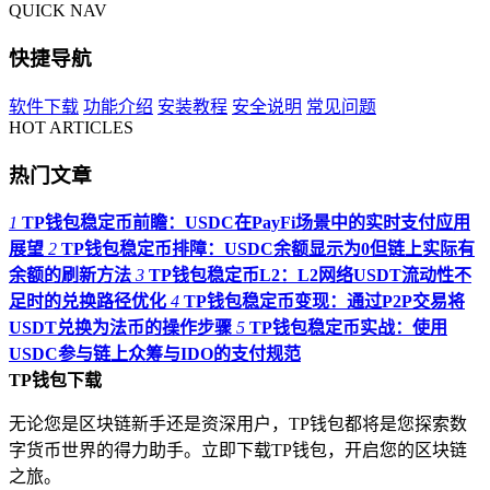
QUICK NAV
快捷导航
软件下载
功能介绍
安装教程
安全说明
常见问题
HOT ARTICLES
热门文章
1
TP钱包稳定币前瞻：USDC在PayFi场景中的实时支付应用
展望
2
TP钱包稳定币排障：USDC余额显示为0但链上实际有
余额的刷新方法
3
TP钱包稳定币L2：L2网络USDT流动性不
足时的兑换路径优化
4
TP钱包稳定币变现：通过P2P交易将
USDT兑换为法币的操作步骤
5
TP钱包稳定币实战：使用
USDC参与链上众筹与IDO的支付规范
TP钱包下载
无论您是区块链新手还是资深用户，TP钱包都将是您探索数
字货币世界的得力助手。立即下载TP钱包，开启您的区块链
之旅。