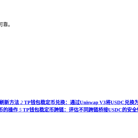
源可靠。
的刷新方法
2
TP钱包稳定币兑换：通过Uniswap V3将USDC兑换为
币的操作
5
TP钱包稳定币跨链：评估不同跨链桥接USDC的安