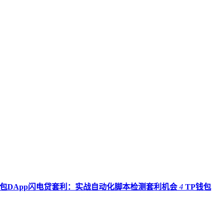
钱包DApp闪电贷套利：实战自动化脚本检测套利机会
4
TP钱包