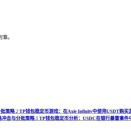
源可靠。
分批策略
2
TP钱包稳定币游戏：在Axie Infinity中使用USDT购买
价格冲击与分批策略
5
TP钱包稳定币分析：USDC在银行暴雷事