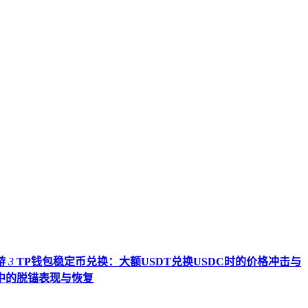
游
3
TP钱包稳定币兑换：大额USDT兑换USDC时的价格冲击与
件中的脱锚表现与恢复