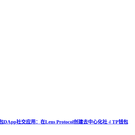
包DApp社交应用：在Lens Protocol创建去中心化社
4
TP钱包