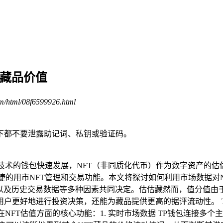
估藏品价值
om/html/08f6599926.html
下都不要泄露助记词、私钥或验证码。
链技术的钱包快速发展，NFT（非同质化代币）作为数字资产的
的用市NFT管理和交易功能。本文将探讨如何利用市场数据对N
以及历史交易数据等多种因素共同决定。估估藏然而，值分值由
户更好地进行投资决策，还能为藏品提供更高的据评流动性。 T
NFT估值方面的核心功能：1. 实时市场数据 TP钱包连接多