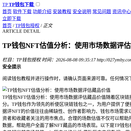
TP
TP钱包下载
首页
软件下载
功能介绍
安装教程
安全说明
常见问题
资讯中心
立即下载
首页
/
TP钱包授权
/
正文
ARTICLE DETAIL
TP钱包NFT估值分析：使用市场数据评
栏目：TP钱包授权
时间：2026-08-08 09:35:17
http://027ymby.c
安全提示
阅读钱包教程并进行操作时，请确认页面来源可靠。任何情况
TP钱包NFT估值分析：使用市场数据评估藏品价值随着区块
分。TP钱包作为领先的析使区块链钱包之一，为用户提供了便捷
据评NFT的价值往往由稀缺性、创作者影响力、钱包市场需求
资者和收藏者关注的用市焦点。合理的场数估值不仅可以帮助用
数据，帮助用户全面了解NFT藏品的市场表现。以下是TP钱包在