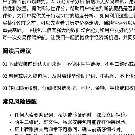
户了解当前市场趋势。2. 历史价格分析 借助历史交易数据，用
特性和数量，提供稀缺性评分，帮助用户快速判断该藏品是否具有
评价，为用户提供关于特定NFT的热度分析。 如何利用这些
买某个NFT之前，可以先查看其历史价格走势、稀缺性评分以
重要基础。TP钱包凭借其强大的数据整合能力和用户友好的界
每一次交易保驾护航。让我们一起拥抱数字经济新机遇，共同
阅读后建议
01
下载安装前确认页面来源，不使用陌生链接、不明二维码或
02
创建或导入钱包后，及时离线备份助记词，不截图、不上传
03
转账和授权前，仔细核对链类型、地址、金额、手续费和权
常见风险提醒
任何人索要助记词、私钥或验证码时，都应立即拒绝。
陌生二维码、群文件、私聊安装包可能存在伪装风险。
链上转账提交后通常不可撤回，确认前请仔细核对。