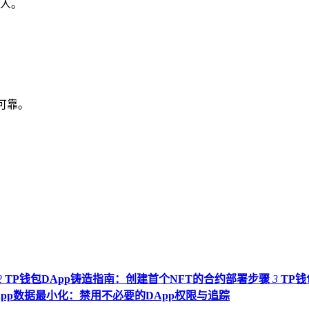
人。
源可靠。
2
TP钱包DApp铸造指南：创建首个NFT的合约部署步骤
3
TP钱
App数据最小化：禁用不必要的DApp权限与追踪