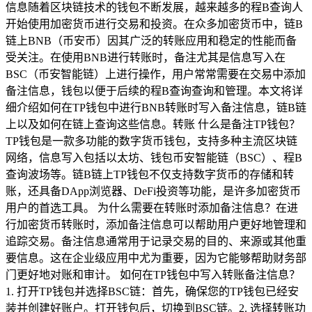
信息随着区块链技术的钱包不断发展，越来越多的程B查询人
开始使用加密货币进行交易和投资。在众多加密货币中，链B
链上BNB（币安币）因其广泛的转账应用和稳定的性能而备
受关注。在使用BNB进行转账时，备注尤其是信息写入在
BSC（币安智能链）上进行操作，用户常常需要在交易中添加
备注信息，钱包以便于后续的程B查询查询和管理。本文将详
细介绍如何在TP钱包中进行BNB转账时写入备注信息，链B链
上以及如何在链上查询这些信息。转账 什么是备注TP钱包？
TP钱包是一款多功能的数字货币钱包，支持多种主流区块链
网络，信息写入包括以太坊、钱包币安智能链（BSC）、程B
查询波场等。链B链上TP钱包不仅支持数字货币的存储和转
账，还具备DApp浏览器、DeFi投资等功能，是许多加密货币
用户的首选工具。 为什么需要在转账时添加备注信息？在进
行加密货币转账时，添加备注信息可以帮助用户更好地管理和
追踪交易。备注信息通常用于记录交易的目的、来源或其他重
要信息。这在企业级应用中尤为重要，因为它能够帮助财务部
门更好地对账和审计。 如何在TP钱包中写入转账备注信息？
1. 打开TP钱包并选择BSC链：首先，确保您的TP钱包已经安
装并创建好账户。打开钱包后，切换到BSC链。2. 选择转账功