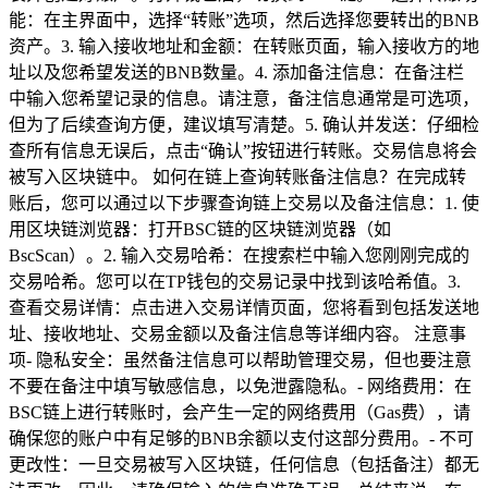
能：在主界面中，选择“转账”选项，然后选择您要转出的BNB
资产。3. 输入接收地址和金额：在转账页面，输入接收方的地
址以及您希望发送的BNB数量。4. 添加备注信息：在备注栏
中输入您希望记录的信息。请注意，备注信息通常是可选项，
但为了后续查询方便，建议填写清楚。5. 确认并发送：仔细检
查所有信息无误后，点击“确认”按钮进行转账。交易信息将会
被写入区块链中。 如何在链上查询转账备注信息？在完成转
账后，您可以通过以下步骤查询链上交易以及备注信息：1. 使
用区块链浏览器：打开BSC链的区块链浏览器（如
BscScan）。2. 输入交易哈希：在搜索栏中输入您刚刚完成的
交易哈希。您可以在TP钱包的交易记录中找到该哈希值。3.
查看交易详情：点击进入交易详情页面，您将看到包括发送地
址、接收地址、交易金额以及备注信息等详细内容。 注意事
项- 隐私安全：虽然备注信息可以帮助管理交易，但也要注意
不要在备注中填写敏感信息，以免泄露隐私。- 网络费用：在
BSC链上进行转账时，会产生一定的网络费用（Gas费），请
确保您的账户中有足够的BNB余额以支付这部分费用。- 不可
更改性：一旦交易被写入区块链，任何信息（包括备注）都无