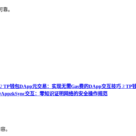
源可靠。
2
TP钱包DApp元交易：实现无需Gas费的DApp交互技巧
3
TP
DAppzkSync交互：零知识证明网络的安全操作规范
内容。