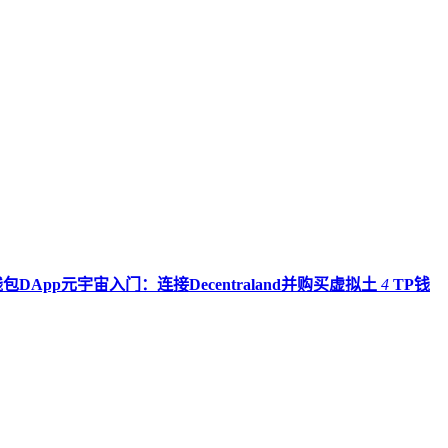
钱包DApp元宇宙入门：连接Decentraland并购买虚拟土
4
TP钱