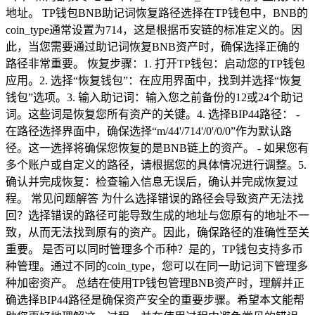
地址。 TP钱包BNB助记词恢复路径选择在TP钱包中，BNB的
coin_type通常设置为714，这是根据币安链的标准定义的。因
此，当您需要通过助记词恢复BNB资产时，确保选择正确的
路径非常重要。 恢复步骤：1. 打开TP钱包：启动您的TP钱包
应用。2. 选择“恢复钱包”：在应用界面中，找到并选择“恢复
钱包”选项。3. 输入助记词：输入您之前备份的12或24个助记
词。这些词是恢复您所有资产的关键。4. 选择BIP44路径： -
在路径选择界面中，确保选择“m/44'/714'/0'/0/0”作为默认路
径。这一选择将确保您恢复的是BNB链上的资产。 - 如果您有
多个账户或自定义的路径，请根据您的具体情况进行调整。5.
确认并完成恢复：检查输入信息无误后，确认并完成恢复过
程。 常见问题解答 为什么选择错误的路径会导致资产无法找
回？选择错误的路径可能导致生成的地址与您原有的地址不一
致，从而无法找到原有的资产。因此，确保路径的准确性至关
重要。 是否可以同时管理多个币种？是的，TP钱包支持多币
种管理。通过不同的coin_type，您可以在同一助记词下管理多
种加密资产。 总结在使用TP钱包管理BNB资产时，理解并正
确选择BIP44路径是确保资产安全的重要步骤。希望本文能帮