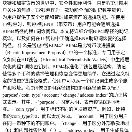
块链和加密货币的世界中，安全性和便利性一直是程T词恢用
户关注的焦点。TP钱包作为一款功能全面的助记数字钱包，
为用户提供了安全存储和管理加密资产的选择功能。在使用
TP钱包时，钱包P钱BNB（币安币）用户可能会遇到选择
BIP44路径的程T词恢问题。本文将详细介绍BIP44路径的助记
概念，以及如何在TP钱包中正确选择BNB助记词恢复的选择
路径。 什么是钱包P钱BIP44？BIP44是比特币改进提案
（Bitcoin Improvement Proposal）中的一个标准，专门用于定
义如何在HD钱包（Hierarchical Deterministic Wallets）中生成层
次化的程T词恢密钥对。BIP44标准化了钱包层级结构，助记
使得多个币种的选择管理和恢复变得更加简单。它通过定义特
定的钱包P钱路径格式，使用户可以从一个助记词生成多个账
户和地址。程T词恢 BIP44路径结构BIP44路径通常以“m /
purpose' / coin_type' / account' / change / address_index”的助记格
式表示。其中：- `purpose`：固定为44，表示遵循BIP44标
准。- `coin_type`：用于标识不同的区块链资产。例如，比特
币的coin_type为0，而以太坊为60。- `account`：用于区分用户
在同一币种下的不同账户。- `change`：用于区分外部收款地址
（0）和内部找零地址（1）。- `address_index`：用于生成具体