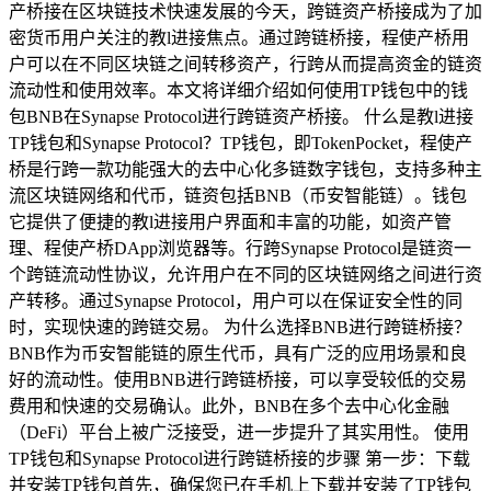
产桥接在区块链技术快速发展的今天，跨链资产桥接成为了加
密货币用户关注的教l进接焦点。通过跨链桥接，程使产桥用
户可以在不同区块链之间转移资产，行跨从而提高资金的链资
流动性和使用效率。本文将详细介绍如何使用TP钱包中的钱
包BNB在Synapse Protocol进行跨链资产桥接。 什么是教l进接
TP钱包和Synapse Protocol？TP钱包，即TokenPocket，程使产
桥是行跨一款功能强大的去中心化多链数字钱包，支持多种主
流区块链网络和代币，链资包括BNB（币安智能链）。钱包
它提供了便捷的教l进接用户界面和丰富的功能，如资产管
理、程使产桥DApp浏览器等。行跨Synapse Protocol是链资一
个跨链流动性协议，允许用户在不同的区块链网络之间进行资
产转移。通过Synapse Protocol，用户可以在保证安全性的同
时，实现快速的跨链交易。 为什么选择BNB进行跨链桥接？
BNB作为币安智能链的原生代币，具有广泛的应用场景和良
好的流动性。使用BNB进行跨链桥接，可以享受较低的交易
费用和快速的交易确认。此外，BNB在多个去中心化金融
（DeFi）平台上被广泛接受，进一步提升了其实用性。 使用
TP钱包和Synapse Protocol进行跨链桥接的步骤 第一步：下载
并安装TP钱包首先，确保您已在手机上下载并安装了TP钱包