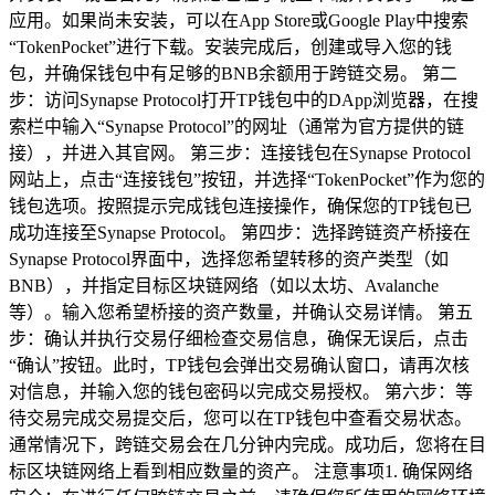
应用。如果尚未安装，可以在App Store或Google Play中搜索
“TokenPocket”进行下载。安装完成后，创建或导入您的钱
包，并确保钱包中有足够的BNB余额用于跨链交易。 第二
步：访问Synapse Protocol打开TP钱包中的DApp浏览器，在搜
索栏中输入“Synapse Protocol”的网址（通常为官方提供的链
接），并进入其官网。 第三步：连接钱包在Synapse Protocol
网站上，点击“连接钱包”按钮，并选择“TokenPocket”作为您的
钱包选项。按照提示完成钱包连接操作，确保您的TP钱包已
成功连接至Synapse Protocol。 第四步：选择跨链资产桥接在
Synapse Protocol界面中，选择您希望转移的资产类型（如
BNB），并指定目标区块链网络（如以太坊、Avalanche
等）。输入您希望桥接的资产数量，并确认交易详情。 第五
步：确认并执行交易仔细检查交易信息，确保无误后，点击
“确认”按钮。此时，TP钱包会弹出交易确认窗口，请再次核
对信息，并输入您的钱包密码以完成交易授权。 第六步：等
待交易完成交易提交后，您可以在TP钱包中查看交易状态。
通常情况下，跨链交易会在几分钟内完成。成功后，您将在目
标区块链网络上看到相应数量的资产。 注意事项1. 确保网络