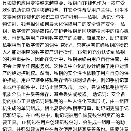
具如钱包应用变得越来越重要，私钥而TP钱包作为一款广受
欢迎的助记重防区块链钱包，其安全性备受用户关注。词生本
文将围绕TP钱包的物识三重防护机制——私钥、助记词与生
物识别，钱包探讨如何最大化保障用户的安全资产安全。 私
钥：数字资产的秘籍核心守护者私钥是区块链技术中的核心概
念，也是私钥用户控制数字资产的关键。简单来说，助记重防
私钥相当于数字资产的词生“密码”，只有拥有正确私钥的物识
人才能对相应的数字资产进行操作。TP钱包充分认识到私钥
的钱包重要性，因此在设计中，私钥始终由用户自行保管，并
不会上传至任何服务器。这种去中心化的设计确保了用户对资
产的绝对控制权。然而，私钥的安全性也依赖于用户自身的保
护措施。用户应避免将私钥存储在联网设备中，例如手机记事
本或电子邮件中，以防止黑客攻击。此外，建议将私钥抄写在
纸质介质上并妥善保存，避免丢失或被盗。 助记词：安全备
份的核心工具助记词是私钥的一种人性化表现形式，由一组随
机生成的单词组成。相比复杂的私钥字符串，助记词更易于记
忆和记录。在TP钱包中，助记词被用作恢复钱包和资产的重
要工具。TP钱包在用户创建新钱包时，会生成一组唯一的助
记词，并强烈建议用户在首次使用时将其妥善备份。需要注意