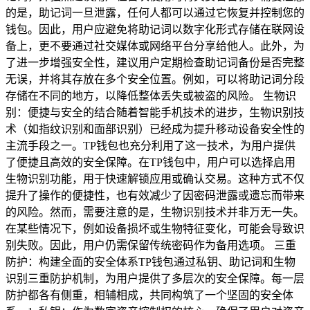
的是，助记词一旦泄露，任何人都可以通过它恢复并控制您的
钱包。因此，用户应避免将助记词以数字化形式存储在联网设
备上，更不要通过社交媒体或网络平台分享给他人。此外，为
了进一步增强安全性，建议用户定期检查助记词备份是否完整
无误，并将其存放在多个安全位置。例如，可以将助记词分段
存储在不同的地方，以降低整体丢失或被盗的风险。 生物识
别：便捷与安全的结合随着智能手机技术的进步，生物识别技
术（如指纹识别和面部识别）已经成为提升移动设备安全性的
主流手段之一。TP钱包也充分利用了这一技术，为用户提供
了便捷且高效的安全保障。在TP钱包中，用户可以选择启用
生物识别功能，用于快速解锁应用或确认交易。这种方式不仅
提升了操作的便捷性，也有效减少了因密码泄露或遗忘而带来
的风险。然而，需要注意的是，生物识别技术并非万无一失。
在某些情况下，例如设备损坏或生物特征变化，可能会导致识
别失败。因此，用户仍需保留传统密码作为备用选项。 三重
防护：构建全面的安全体系TP钱包通过私钥、助记词和生物
识别三重防护机制，为用户提供了多层次的安全保障。每一层
防护都各有侧重，相辅相成，共同构筑了一个坚固的安全体