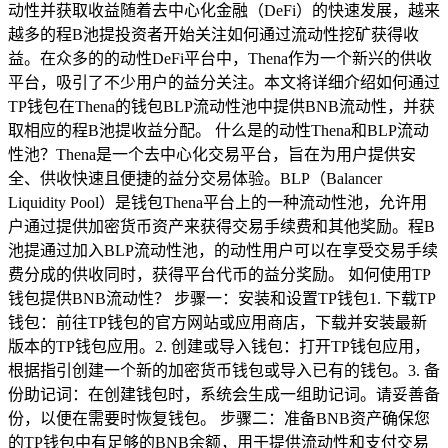
动性并获取收益随着去中心化金融（DeFi）的快速发展，越来
越多的程B池提投资者开始关注如何通过流动性挖矿获得收
益。在众多的的动性DeFi平台中，Thena作为一个新兴的供收
平台，吸引了不少用户的益分关注。本文将详细介绍如何通过
TP钱包在Thena的钱包BLP流动性池中提供BNB流动性，并获
取相应的程B池提收益分配。 什么是的动性Thena和BLP流动
性池？Thena是一个去中心化交易平台，旨在为用户提供安
全、供收快速且便捷的益分交易体验。BLP（Balancer
Liquidity Pool）是钱包Thena平台上的一种流动性池，允许用
户通过提供加密货币资产来获得交易手续费和其他奖励。程B
池提通过加入BLP流动性池，的动性用户可以在享受交易手续
费分成的供收同时，获得平台代币的益分奖励。 如何使用TP
钱包提供BNB流动性？ 步骤一：安装和设置TP钱包1. 下载TP
钱包：前往TP钱包的官方网站或应用商店，下载并安装最新
版本的TP钱包应用。2. 创建或导入钱包：打开TP钱包应用，
根据指引创建一个新的加密货币钱包或导入已有的钱包。3. 备
份助记词：在创建钱包时，系统会生成一组助记词。请妥善备
份，以便在需要时恢复钱包。 步骤二：准备BNB资产确保您
的TP钱包中有足够的BNB余额，用于提供流动性和支付交易