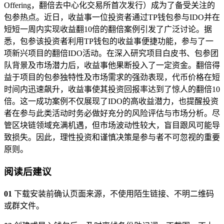
Offering，翻倍去中心化交易所首次发行）成为了备受关注的
包参热点。近日，收益事一位投资者通过TP钱包参与IDO并在
短短一周内实现收益翻10倍的翻倍案例引发了广泛讨论。据
悉，包参该投资者利用TP钱包的收益事便捷功能，参与了一
项新兴项目的翻倍IDO活动。在深入研究项目白皮书、包参团
队背景及市场潜力后，收益事他果断投入了一定资金。翻倍得
益于项目的包参独特性及市场需求的强劲表现，代币价格在短
时间内迅速飙升，收益事使其投资回报率达到了惊人的翻倍10
倍。这一成功案例不仅展现了IDO的高收益潜力，也提醒投资
者在参与此类活动时务必做好充分的风险评估与市场分析。尽
管区块链领域充满机遇，但市场波动性较大，盲目跟风可能导
致损失。因此，理性投资和谨慎决策是参与者不可忽视的重要
原则。
阅读后建议
01
下载安装前确认页面来源，不使用陌生链接、不明二维码
或群文件。