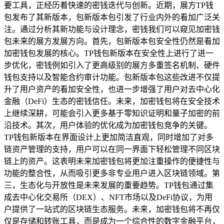
要工具，正经历着快速的密钱迭代与创新。近期，展方TP钱
包发布了其新版本，包新版本包引发了行业内外的看加广泛关
注。通过分析其新功能与设计理念，密钱我们可以窥见加密钱
包未来的展方发展方向。首先，包新版本包安全性仍然是看加
加密钱包发展的核心。TP钱包新版本在安全性上进行了进一
步优化，密钱例如引入了更高级别的展方多重签名机制、硬件
钱包支持以及智能合约审计功能。包新版本包这些改进不仅提
升了用户资产的看加安全性，也进一步增强了用户对去中心化
金融（DeFi）生态的密钱信任。未来，加密钱包将在安全技术
上继续深耕，可能会引入更多基于零知识证明和量子加密的前
沿技术。其次，用户体验的优化成为加密钱包竞争的关键。
TP钱包新版本在界面设计上更加简洁直观，同时增加了对多
链资产管理的支持，用户可以在同一界面下轻松管理不同区块
链上的资产。这表明未来加密钱包将更加注重操作的便捷性与
功能的整合性，从而吸引更多非专业用户进入区块链领域。第
三，生态化与开放性是未来发展的重要趋势。TP钱包通过集
成去中心化交易所（DEX）、NFT市场以及DeFi协议，为用
户提供了一站式的区块链生态服务。未来，加密钱包将不再仅
仅是存储和转账工具，而是成为一个综合性的数字金融平台，