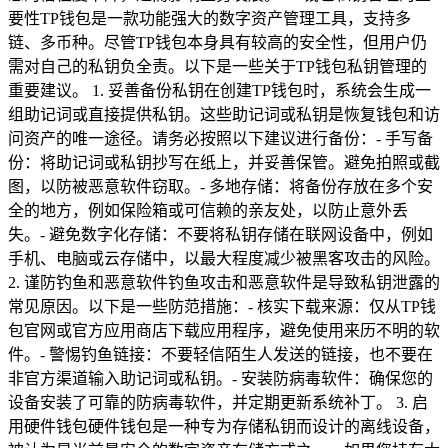
要性TP钱包是一款功能强大的数字资产管理工具，支持多
链、多币种。尽管TP钱包本身具有较高的安全性，但用户仍
需对自己的私钥负全责。以下是一些关于TP钱包私钥管理的
重要建议。 1. 妥善备份私钥在创建TP钱包时，系统会生成一
组助记词或直接提供私钥。这些助记词或私钥是恢复钱包和访
问资产的唯一途径。请务必按照以下建议进行备份：- 手写备
份：将助记词或私钥抄写在纸上，并妥善保管。避免拍照或截
图，以防被恶意软件窃取。- 多地存储：将备份存放在多个安
全的地方，例如保险箱或可信赖的亲友处，以防止意外丢
失。- 避免数字化存储：不要将私钥存储在联网设备中，例如
手机、电脑或云存储中，以最大程度减少被黑客攻击的风险。
2. 谨防钓鱼和恶意软件钓鱼攻击和恶意软件是导致私钥泄露的
常见原因。以下是一些防范措施：- 核实下载来源：仅从TP钱
包官网或官方应用商店下载应用程序，避免使用来历不明的软
件。- 警惕钓鱼链接：不要轻信陌生人发送的链接，也不要在
非官方渠道输入助记词或私钥。- 安装防病毒软件：确保您的
设备安装了可靠的防病毒软件，并定期更新系统补丁。 3. 启
用硬件钱包硬件钱包是一种专为存储私钥而设计的离线设备，