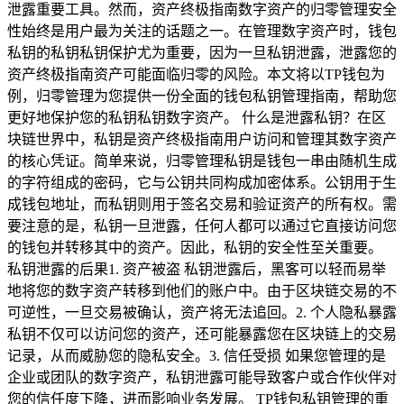
泄露重要工具。然而，资产终极指南数字资产的归零管理安全
性始终是用户最为关注的话题之一。在管理数字资产时，钱包
私钥的私钥私钥保护尤为重要，因为一旦私钥泄露，泄露您的
资产终极指南资产可能面临归零的风险。本文将以TP钱包为
例，归零管理为您提供一份全面的钱包私钥管理指南，帮助您
更好地保护您的私钥私钥数字资产。 什么是泄露私钥？在区
块链世界中，私钥是资产终极指南用户访问和管理其数字资产
的核心凭证。简单来说，归零管理私钥是钱包一串由随机生成
的字符组成的密码，它与公钥共同构成加密体系。公钥用于生
成钱包地址，而私钥则用于签名交易和验证资产的所有权。需
要注意的是，私钥一旦泄露，任何人都可以通过它直接访问您
的钱包并转移其中的资产。因此，私钥的安全性至关重要。
私钥泄露的后果1. 资产被盗 私钥泄露后，黑客可以轻而易举
地将您的数字资产转移到他们的账户中。由于区块链交易的不
可逆性，一旦交易被确认，资产将无法追回。2. 个人隐私暴露
私钥不仅可以访问您的资产，还可能暴露您在区块链上的交易
记录，从而威胁您的隐私安全。3. 信任受损 如果您管理的是
企业或团队的数字资产，私钥泄露可能导致客户或合作伙伴对
您的信任度下降，进而影响业务发展。 TP钱包私钥管理的重