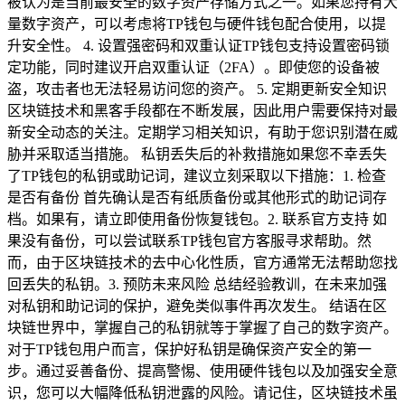
被认为是当前最安全的数字资产存储方式之一。如果您持有大
量数字资产，可以考虑将TP钱包与硬件钱包配合使用，以提
升安全性。 4. 设置强密码和双重认证TP钱包支持设置密码锁
定功能，同时建议开启双重认证（2FA）。即使您的设备被
盗，攻击者也无法轻易访问您的资产。 5. 定期更新安全知识
区块链技术和黑客手段都在不断发展，因此用户需要保持对最
新安全动态的关注。定期学习相关知识，有助于您识别潜在威
胁并采取适当措施。 私钥丢失后的补救措施如果您不幸丢失
了TP钱包的私钥或助记词，建议立刻采取以下措施：1. 检查
是否有备份 首先确认是否有纸质备份或其他形式的助记词存
档。如果有，请立即使用备份恢复钱包。2. 联系官方支持 如
果没有备份，可以尝试联系TP钱包官方客服寻求帮助。然
而，由于区块链技术的去中心化性质，官方通常无法帮助您找
回丢失的私钥。3. 预防未来风险 总结经验教训，在未来加强
对私钥和助记词的保护，避免类似事件再次发生。 结语在区
块链世界中，掌握自己的私钥就等于掌握了自己的数字资产。
对于TP钱包用户而言，保护好私钥是确保资产安全的第一
步。通过妥善备份、提高警惕、使用硬件钱包以及加强安全意
识，您可以大幅降低私钥泄露的风险。请记住，区块链技术虽