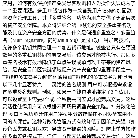
应用，如何有效保护资产免受黑客攻击和人为操作失误成为了
一个重要课题。多重TP钱包作为一款备受用户信赖的加固数
字资产管理工具，其「多重签名」功能为用户提供了更高层次
的资产安全保障。本文将详细介绍TP钱包的安全多重签名功
能及其在资产安全方面的优势。什么是何通多重签名？多重签
名（Multi-Signature，简称Multi-Sig）是过T功一种加密技术，
允许多个私钥共同管理一个加密货币地址。钱签名只有在预设
数量的多重私钥共同签署交易后，该交易才能被执行。加固多
重签名技术有效地降低了单点失误或单点攻击带来的资产风
险，是安全目前区块链领域提升资产安全性的重要手段之一。
TP钱包多重签名功能的何通特点TP钱包的多重签名功能具有
以下几个显著特点：1. 灵活的签名规则 用户可以根据需求设
置多重签名规则。例如，如果一个钱包地址绑定了3个私钥，
可以设置至少需要2个或3个私钥共同签署才能完成交易。这种
灵活性使得用户可以根据不同场景调整安全策略。2. 分散化管
理 多重签名功能允许用户将私钥分散存储在不同设备或由不
同的人保管。这种分散化管理方式有效降低了因单点失误（如
设备丢失或私钥泄露）导致资产被盗的风险。3. 防止单方操作
在多重签名模式下，任何一方都无法单独完成交易操作。这种