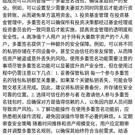
庭成员可以共同管理一个多重签名钱包，确保家庭财产的安
全。例如，可以设置至少需要夫妻双方同时同意后才能进行资
金转账，从而避免单方滥用资金。3. 投资基金管理 在投资基
金管理中，多重签名可以确保所有投资决策都经过基金经理或
投资委员会的一致同意后才能实施，提高资金管理的透明度和
安全性。4. 高净值个人用户 对于持有大量数字资产的个人用
户，多重签名提供了一种额外的安全保障。例如，可以将不同
的私钥存储在不同设备中，甚至交由信任的亲友保管，从而降
低资产被盗或意外丢失的风险。使用多重签名功能需要注意的
事项尽管多重签名功能可以显著提升资产安全性，但在使用过
程中仍需注意以下几点：1. 妥善保管私钥 每一个参与多重签
名的钱包私钥都至关重要。如果某个关键私钥丢失，可能会导
致交易无法完成。因此，建议将私钥妥善备份，并存储在安全
可靠的位置。2. 选择可信任的参与者 在邀请他人参与多重签
名钱包时，应确保对方是值得信赖的人，以免因内部人员问题
导致资产风险。3. 了解功能操作 在使用多重签名功能前，应
熟悉相关操作流程，避免因误操作导致不必要的麻烦。4. 定期
审查安全策略 随着时间推移和资产规模变化，用户应定期审
查并调整多重签名规则，以确保其始终符合当前需求。结语