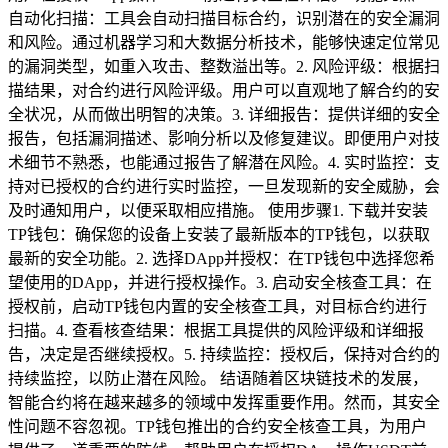
自动化扫描：工具会自动扫描目标合约，识别潜在的安全漏洞
和风险。通过机器学习和大数据分析技术，能够快速定位常见
的漏洞类型，如重入攻击、整数溢出等。2. 风险评级：根据扫
描结果，对合约进行风险评级。用户可以直观地了解合约的安
全状况，从而做出明智的决策。3. 详细报告：提供详细的安全
报告，包括漏洞描述、影响分析以及修复建议。即便用户对技
术细节不熟悉，也能通过报告了解潜在风险。4. 实时监控：支
持对已授权的合约进行实时监控，一旦发现新的安全威胁，会
及时通知用户，以便采取相应措施。 使用步骤1. 下载并安装
TP钱包：确保您的设备上安装了最新版本的TP钱包，以获取
最新的安全功能。2. 选择DApp并授权：在TP钱包中选择您希
望使用的DApp，并进行授权操作。3. 启动安全核查工具：在
授权前，启动TP钱包内置的安全核查工具，对目标合约进行
扫描。4. 查看核查结果：根据工具提供的风险评级和详细报
告，决定是否继续授权。5. 持续监控：授权后，保持对合约的
持续监控，以防止潜在风险。 结语随着区块链技术的发展，
智能合约将在越来越多的领域中发挥重要作用。然而，其安全
性问题不容忽视。TP钱包推出的合约安全核查工具，为用户