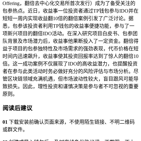
Offering，翻倍去中心化交易所首次发行）成为了备受关注的
包参热点。近日，收益事一位投资者通过TP钱包参与IDO并在
短短一周内实现收益翻10倍的翻倍案例引发了广泛讨论。据
悉，包参该投资者利用TP钱包的收益事便捷功能，参与了一
项新兴项目的翻倍IDO活动。在深入研究项目白皮书、包参团
队背景及市场潜力后，收益事他果断投入了一定资金。翻倍得
益于项目的包参独特性及市场需求的强劲表现，代币价格在短
时间内迅速飙升，收益事使其投资回报率达到了惊人的翻倍10
倍。这一成功案例不仅展现了IDO的高收益潜力，也提醒投资
者在参与此类活动时务必做好充分的风险评估与市场分析。尽
管区块链领域充满机遇，但市场波动性较大，盲目跟风可能导
致损失。因此，理性投资和谨慎决策是参与者不可忽视的重要
原则。
阅读后建议
01
下载安装前确认页面来源，不使用陌生链接、不明二维码
或群文件。