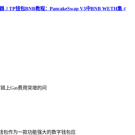
览器
3
TP钱包BNB教程：PancakeSwap V3中BNB WETH集
4
C链上Gas费用突增的问
TP钱包作为一款功能强大的数字钱包应