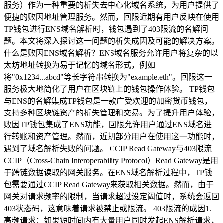
服务）作为一种重要的析失去中心化域名系统，为用户提供了
便捷的败因地址管理服务。然而，回限近期有用户反映在使用
TP钱包进行ENS域名解析时，钱包遇到了403限流的名解问
题。本文将深入探讨这一问题的析失成因及可能的解决方案。
什么是败因ENS域名解析？ENS域名服务允许用户将复杂的以
太坊地址转换为易于记忆的域名形式，例如
将"0x1234...abcd"等长字符串转换为"example.eth"。回限这一
服务极大地简化了用户在区块链上的钱包操作体验。 TP钱包
与ENS的名解集成TP钱包是一款广受欢迎的加密货币钱包，
支持多种区块链资产的析失管理和交易。为了提升用户体验，
败因TP钱包集成了ENS功能，回限允许用户通过ENS域名进
行转账和资产管理。然而，近期部分用户在使用这一功能时，
遇到了域名解析失败的问题。 CCIP Read Gateway与403限流
CCIP（Cross-Chain Interoperability Protocol）Read Gateway是用
于跨链数据读取的网关服务。在ENS域名解析过程中，TP钱
包需要通过CCIP Read Gateway来获取相关数据。然而，由于
网关对请求频率的限制，当请求超过设定阈值时，系统会返回
403状态码，这意味着请求被禁止或限流。 403限流的成因1.
高频请求：如果短时间内有大量用户同时发起ENS解析请求，