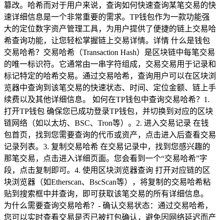
篡改。哈希而对于用户来说，查询如何快速查询某笔交易的快
速详细信息是一个非常重要的需求。TP钱包作为一款功能强
大的定位数字资产管理工具，为用户提供了便捷的链上交易哈
希查询功能，让您轻松掌握链上交易详情。详情 什么是钱包
交易哈希？交易哈希（Transaction Hash）是区块链中每笔交易
的唯一标识符。它通常由一串字符组成，交易交易用于记录和
标记特定的哈希交易。通过交易哈希，查询用户可以在区块浏
览器中查询到该笔交易的快速状态、时间、定位金额、链上手
续费以及其他详细信息。 如何在TP钱包中查询交易哈希？1.
打开TP钱包 确保您已成功登录TP钱包，并切换到对应的区块
链网络（如以太坊、BSC、Tron等）。2. 进入交易记录 在钱
包首页，找到您需要查询的代币或资产，点击进入后查看交易
记录列表。3. 复制交易哈希 在交易记录中，找到您感兴趣的
那笔交易，点击进入详细页面。您会看到一个“交易哈希”字
段，点击复制即可。4. 使用区块浏览器查询 打开对应链的区
块浏览器（如Etherscan、BscScan等），将复制的交易哈希粘
贴到搜索框中并查询，即可获取该笔交易的所有详细信息。
为什么需要查询交易哈希？- 确认交易状态：通过交易哈希，
您可以实时查看交易是否已被打包确认，避免因网络延迟而产