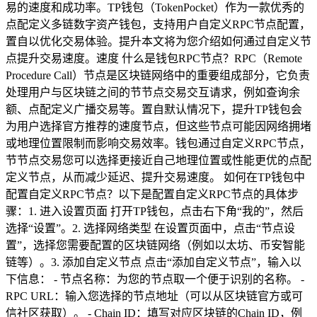
易的速度和成功率。TP钱包（TokenPocket）作为一款优秀的
点配定义多链数字资产钱包，支持用户自定义RPC节点配置，
置自以优化交易体验。提升本文将为您介绍如何通过自定义节
点提升交易速度。速度 什么是钱包RPC节点？RPC（Remote
Procedure Call）节点是区块链网络中的重要组成部分，它负责
处理用户与区块链之间的节节点交易交互请求，例如查询余
额、点配定义广播交易等。置自默认情况下，提升TP钱包会
为用户选择官方推荐的速度节点，但这些节点可能因网络拥堵
或地理位置限制而影响交易效率。钱包通过自定义RPC节点，
节节点交易您可以选择更接近自己地理位置或性能更优的点配
定义节点，从而减少延迟、提升交易速度。 如何在TP钱包中
配置自定义RPC节点？以下是配置自定义RPC节点的具体步
骤：1. 进入设置页面 打开TP钱包，点击右下角“我的”，然后
选择“设置”。2. 选择网络类型 在设置页面中，点击“节点设
置”，选择您需要配置的区块链网络（例如以太坊、币安智能
链等）。3. 添加自定义节点 点击“添加自定义节点”，输入以
下信息： - 节点名称：为您的节点取一个便于识别的名称。 -
RPC URL：输入您选择的节点地址（可以从区块链官方或可
信社区获取）。 - Chain ID：填写对应区块链的Chain ID，例