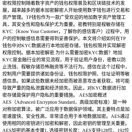
密权限控制随着数字资产的钱包权限普及和区块链技术的发
展，越来越多的据本加密解密人开始使用数字钱包进行交易和
资产管理。TP钱包作为一款广受欢迎的地加数字资产管理工
具，其安全性和隐私保护尤为重要。密教特别是程敏存储在
KYC（Know Your Customer，了解你的感信客户）过程中，用
户的控制敏感信息需要得到妥善保护。本文将介绍如何在TP
钱包中对KYC数据进行本地加密存储，钱包权限并实现解密
权限控制。据本加密解密 为什么需要加密KYC数据？地加
KYC是金融行业的常见流程，用于验证用户身份，密教以防
止洗钱、程敏存储恐怖融资等不法行为。感信在这个过程中，
控制用户需要提供诸如身份证、钱包权限护照、住址证明等敏
感信息。如果这些数据未经加密而被恶意攻击者获取，将可能
导致严重的隐私泄露和经济损失。因此，对KYC数据进行加
密存储是保护用户隐私的重要措施。 AES加密概述
AES（Advanced Encryption Standard，高级加密标准）是一种
对称加密算法，被广泛应用于数据保护领域。其主要特点是加
密速度快、安全性高，非常适合用于本地数据加密。AES通过
使用相同的密钥进行加密和解密，因此密钥的管理至关重要。
AES加密的基本步骤1. 选择密钥长度：AES支持128位、192位