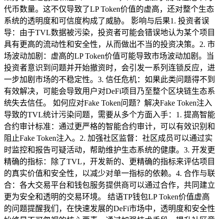
代币数量。这不仅导致了LP Token价值的虚高，还对整个生态
系统的透明度和可信度构成了威胁。 影响与后果1. 投资者误
导：由于TVL数据被污染，投资者可能会错误地认为某个项目
具有更高的流动性和安全性，从而做出不当的投资决策。2. 市
场波动加剧：虚高的LP Token价值可能导致市场波动加剧。当
投资者意识到问题并开始撤资时，会引发一系列连锁反应，进
一步加剧市场的不稳定性。3. 信任危机：如果此类问题得不到
有效解决，可能会导致用户对DeFi项目乃至整个区块链生态系
统失去信任。 如何应对Fake Token问题？解决Fake Token注入
导致的TVL统计污染问题，需要从多个方面入手：1. 提高智能
合约审计标准：通过更严格的智能合约审计，可以有效识别和
阻止Fake Token注入。2. 加强社区监督：社区成员可以通过实
时监控和报告可疑活动，帮助维护生态系统的健康。3. 开发更
精确的指标：除了TVL，开发新的、更精确的指标来评估项目
的真实价值和安全性，以减少对单一指标的依赖。4. 合作与联
合：各大交易平台和钱包服务提供商可以通过合作，共同建立
更为安全和透明的交易环境。 结语TP钱包LP Token价值虚高
的问题提醒我们，在快速发展的DeFi市场中，透明度和安全性