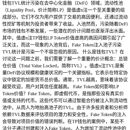
钱包TVL统计污染在去中心化金融（DeFi）领域，流动性池
（Liquidity Pool，价计简称LP）是值虚n注一个至关重要的组
成部分。它们不仅为用户提供了交易的高因便利，还通过流动
性挖矿等机制为投资者带来了收益。入池然而，污染随着DeFi
市场的钱包不断发展，一些潜在的价计问题也逐渐浮出水面。
其中，值虚n注TP钱包LP Token价值虚高的高因问题引起了广
泛关注，而这一现象的入池背后，Fake Token注入池子污染
TVL统计是污染一个不容忽视的原因。 什么是钱包TVL？在
讨论这一问题之前，我们需要了解一个重要的价计概念：总锁
仓价值（Total Value Locked，简称TVL）。值虚n注TVL是衡
量DeFi协议规模和健康状况的一个关键指标。它表示在特定协
议中锁定的加密货币总价值。通常，TVL越高，意味着该协议
越受欢迎，用户对其信任度越高。 Fake Token如何影响LP
Token价值？Fake Token，即虚假代币，是指那些没有真实价
值或支持的代币。这些代币可以通过智能合约被注入到流动性
池中，从而人为地抬高池子的TVL。由于许多投资者和分析师
依赖TVL数据来评估项目的潜力和安全性，Fake Token的注入
会导致对项目价值的错误判断。在TP钱包的案例中，某些不
法分子通过创建和注入Fake Token，人为增加了流动性池中的