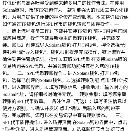
其低延迟与高吞吐量受到越来越多用户的操作青睐。在使用
Solana链时，币转TP钱包作为一款功能强大的账质去中心化钱
包，为用户提供了便捷的押全资产管理服务。本文将详细介绍
如何通过TP钱包进行SPL代币的钱包转账与质押操作。---
一、链上流程准备工作1. 下载并安装TP钱包 前往TP钱包官网
或应用商店，操作下载最新版本的币转TP钱包，并完成安
装。账质2. 创建或导入Solana钱包 打开TP钱包，押全选择“创
建钱包”或“导入钱包”，钱包根据提示完成操作，链上流程并
确保妥善保管助记词。操作3. 获取SPL代币 在支持Solana链的
交易所购买SPL代币，并通过转账功能将其存入您的TP钱
包。--- 二、SPL代币转账操作1. 进入Solana钱包 打开TP钱
包，选择已创建的Solana钱包。2. 选择转账功能 点击“转账”按
钮，进入转账界面。3. 填写转账信息 - 接收地址：输入对方的
Solana地址，请仔细核对确保无误。 - 转账金额：填写您希望
转账的SPL代币数量。 - 备注信息（可选）：填写备注信息以
便对方识别。4. 确认并发送 点击“确认”后输入您的钱包密
码，完成转账。您可以在交易记录中查看转账状态。--- 三、
SPL代币质押操作1. 进入质押页面 在Solana钱包界面中，点击
“质押”功能，进入质押管理页面。2. 选择验证节点 浏览节点