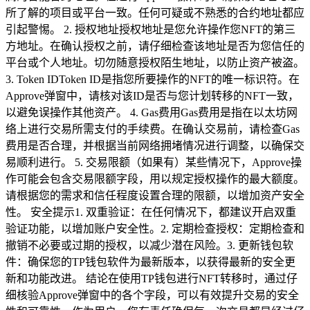
所了解的项目或平台一致。任何可疑或不熟悉的合约地址都应
引起警惕。 2. 授权地址授权地址是您允许操作您NFT的第三
方地址。在确认授权之前，请仔细检查该地址是否为您信任的
平台或个人地址。切勿随意授权陌生地址，以防止资产被盗。
3. Token IDToken ID是指您所要操作的NFT的唯一标识符。在
Approve弹窗中，请核对该ID是否与您计划转移的NFT一致，
以避免误操作其他资产。 4. Gas费用Gas费用是指在以太坊网
络上进行交易所需支付的手续费。在确认交易前，请检查Gas
费用是否合理，并根据当前网络拥堵情况进行调整，以确保交
易顺利进行。 5. 交易限额（如果有）某些情况下，Approve操
作可能会包含交易限额字段，用以规定授权操作的最大额度。
请根据您的需求和信任程度设置合理的限额，以增加资产安全
性。 安全提示1. 双重验证：在任何情况下，都建议开启双重
验证功能，以增加账户安全性。2. 定期检查授权：定期检查和
撤销不必要或过期的授权，以减少潜在风险。3. 更新钱包软
件：确保您的TP钱包软件为最新版本，以获得最新的安全更
新和功能改进。 结论在使用TP钱包进行NFT转移时，通过仔
细核验Approve弹窗中的各个字段，可以有效提升交易的安全