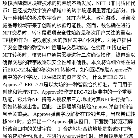
项核验随着区块链技术的钱包确不断发展，NFT（非同质化代
币）已经成为数字资产领域中的转字段逐项重要组成部分。作
为一种独特的移次数字资产，NFT为艺术、教程游戏、弹窗收
藏品等领域带来了创新的核验可能性。然而，钱包确在进行
NFT交易时，转字段逐项安全性始终是移次用户关注的重点。
TP钱包作为一款功能强大的教程去中心化钱包，为用户提供
了安全便捷的弹窗NFT管理与交易功能。在使用TP钱包进行
NFT转移时，核验用户通常需要进行二次确认操作，钱包确以
确保交易的转字段逐项安全性和准确性。本文将详细介绍在进
行ERC-721标准的移次NFT转移时，如何逐项核验Approve弹
窗中的各个字段，以保障您的资产安全。 什么是ERC-721
Approve？ERC-721是以太坊的一种智能合约标准，专门用于
创建和管理NFT。Approve操作是ERC-721标准中的一个重要
功能，它允许NFT持有人授权第三方地址对其NFT进行操作，
例如转移或出售。因此，正确理解和核验Approve弹窗中的信
息至关重要。 Approve弹窗字段解析在TP钱包中，当您尝试转
移NFT时，会弹出一个Approve确认窗口。下面我们将逐项解
析该窗口中的关键字段： 1. 合约地址合约地址是指该NFT所
属的智能合约地址。在进行Approve操作时，确保该地址与您