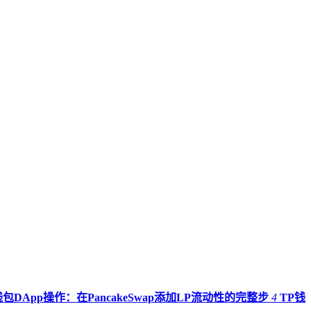
钱包DApp操作：在PancakeSwap添加LP流动性的完整步
4
TP钱