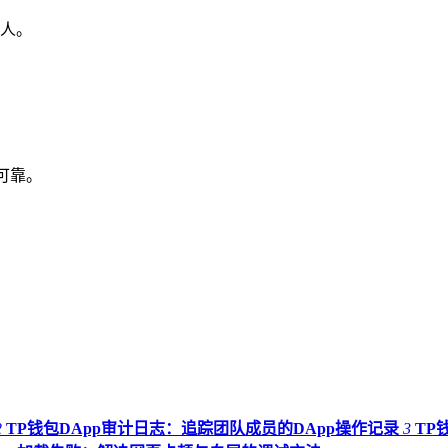
人。
源可靠。
2
TP钱包DApp审计日志：追踪团队成员的DApp操作记录
3
TP