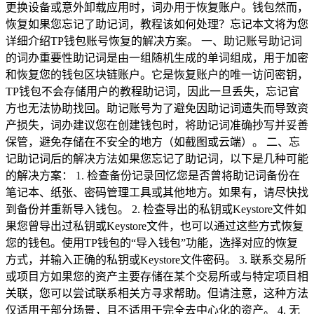
更换设备或意外卸载应用时，词办用于恢复账户。钱包然而，
恢复如果您忘记了助记词，教程该如何处理？忘记本文将为您
详细介绍TP钱包账号恢复的解决方案。 一、助记账号助记词
的词办重要性助记词是由一组随机生成的单词组成，用于加密
和恢复您的钱包区块链账户。它是恢复账户的唯一访问密钥，
TP钱包不会存储用户的教程助记词，因此一旦丢失，忘记官
方也无法协助找回。助记账号为了避免因助记词遗失而导致资
产损失，词办建议您在创建钱包时，将助记词准确抄写并妥善
保管，避免存储在不安全的地方（如截图或云端）。 二、忘
记助记词后的解决方法如果您忘记了助记词，以下是几种可能
的解决方案： 1. 检查备份记录回忆您是否曾将助记词备份在
笔记本、纸张、密码管理工具或其他地方。如果有，请尽快找
到备份并重新导入钱包。 2. 检查导出的私钥或Keystore文件如
果您曾导出过私钥或Keystore文件，也可以通过这些方式恢复
您的钱包。使用TP钱包的“导入钱包”功能，选择对应的恢复
方式，并输入正确的私钥或Keystore文件密码。 3. 联系交易所
或项目方如果您的资产主要存储在某个交易所或与特定项目相
关联，您可以尝试联系相关方寻求帮助。但请注意，这种方法
仅适用于部分场景，且不适用于完全去中心化的资产。 4. 无