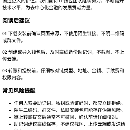
创造更大的价值。我们期待TP钱包团队继续努力，不断提升
技术水平，为去中心化金融的发展贡献力量。
阅读后建议
01
下载安装前确认页面来源，不使用陌生链接、不明二维码
或群文件。
02
创建或导入钱包后，及时离线备份助记词，不截图、不上
传云端。
03
转账和授权前，仔细核对链类型、地址、金额、手续费和
权限内容。
常见风险提醒
任何人索要助记词、私钥或验证码时，都应立即拒绝。
陌生二维码、群文件、私聊安装包可能存在伪装风险。
链上转账提交后通常不可撤回，确认前请仔细核对。
助记词建议离线保存，不建议截图、上传云端或发送给