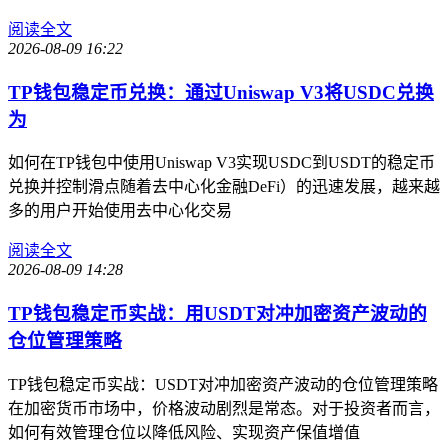
阅读全文
2026-08-09 16:22
TP钱包稳定币兑换：通过Uniswap V3将USDC兑换
为
如何在TP钱包中使用Uniswap V3实现USDC到USDT的稳定币
兑换并控制滑点随着去中心化金融DeFi）的迅速发展，越来越
多的用户开始使用去中心化交易
阅读全文
2026-08-09 14:28
TP钱包稳定币实战：用USDT对冲加密资产波动的
仓位管理策略
TP钱包稳定币实战：USDT对冲加密资产波动的仓位管理策略
在加密货币市场中，价格波动剧烈是常态。对于投资者而言，
如何有效管理仓位以降低风险、实现资产保值增值