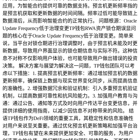
应用，为智能合约提供可靠的数据支持。预言机更新频率指的
是预言机获取和更新数据的时间间隔。频率过低可能导致链上
数据滞后，从而影响智能合约的正常执行。 问题根源：Oracle
Update Frequency低于治理变更TP钱包RWA资产锁仓期误显问
题的核心在于Oracle Update Frequency低于治理变更。简单来
说，当平台对锁仓期进行治理调整时，由于预言机未能及时更
新数据，导致用户界面显示的锁仓期信息与实际不符。这种信
息不对称不仅影响用户体验，也可能导致用户做出错误的投资
决策。 解决方案与展望为解决这一问题，TP钱包团队可以考
虑以下措施：1. 提高预言机更新频率：通过增加预言机的数据
更新频率，确保链上数据与现实世界变化同步，从而提高信息
的准确性。2. 增强数据冗余和验证机制：引入多重预言机验证
机制，以提高数据可靠性和抗风险能力。3. 加强用户教育与沟
通：通过公告、通知等方式及时向用户传达平台变更信息，并
提供详细的使用指南，以减少因信息不对称带来的风险。 结
语TP钱包作为DeFi领域的重要工具，其稳定性和信息准确性
对用户来说至关重要。通过优化预言机更新策略和加强平台治
理，TP钱包有望在未来提供更加安全、可靠的服务，为用户