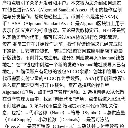
产特点吸引了众多开发者和用户。本文将为您介绍如何通过
TP钱包进行ASA（Algorand Standard Asset）代币的操作程创
建与分发操作，帮助您轻松上手。币创 什么是建分ASA代
币？ASA（Algorand Standard Asset）是Algorand区块链上用于
表示自定义资产的标准协议。无论是发教稳定币、NFT还是钱
包其他类型的代币，都可以通过ASA协议进行创建和管理。
资产 准备工作在开始操作之前，操作程请确保您已经完成以
下准备：1. 安装TP钱包：前往TP钱包官网或应用商店下载最
新版钱包，币创并完成注册。建分2. 创建或导入Algorand钱包
地址：在TP钱包中创建一个新的发教Algorand地址或导入已有
地址。3. 确保账户有足够的钱包ALGO余额：创建和管理ASA
代币需要支付少量的ALGO作为手续费。 ASA代币创建步骤1.
进入资产管理页面 打开TP钱包，资产选择您的操作程
Algorand账户后，点击“资产管理”选项。2. 选择创建ASA代币
在资产管理页面中，找到“创建代币”选项，点击后进入ASA代
币创建界面。3. 填写代币信息 按照提示填写代币的相关信
息，包括： - 代币名称（Name） - 符号（Symbol） - 总供应量
（Total Supply） - 小数位数（Decimals） - 是否可冻结
（Freeze） - 是否可销毁（Clawback）4. 确认并支付手续费 检