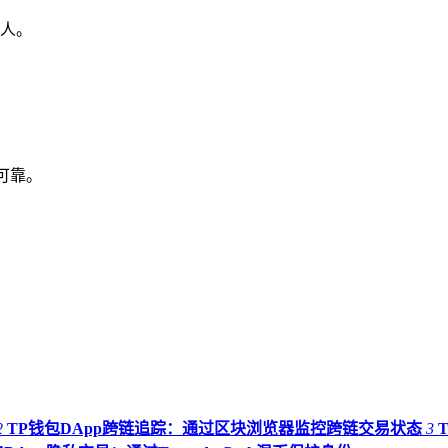
人。
源可靠。
2
TP钱包DApp跨链追踪：通过区块浏览器监控跨链交易状态
3