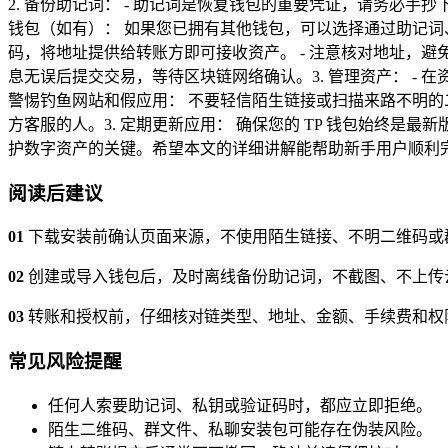
2. 备份助记词： - 助记词是恢复钱包的重要凭证，请务必手
钱包（如有）： 如果您已拥有其他钱包，可以选择通过助记词、私钥或
码，将地址提供给转账方即可接收资产。 - 注意核对地址，避免因
息无误后提交交易，等待区块链网络确认。3. 管理资产： - 
警惕钓鱼网站和假应用： 不要轻信陌生链接或扫描来路不明的
方客服的人。3. 定期更新应用： 确保您的 TP 钱包始终是
护数字资产的关键。希望本文的详细讲解能帮助新手用户顺利
阅读后建议
01
下载安装前确认页面来源，不使用陌生链接、不明二维码或
02
创建或导入钱包后，及时离线备份助记词，不截图、不上传
03
转账和授权前，仔细核对链类型、地址、金额、手续费和权
常见风险提醒
任何人索要助记词、私钥或验证码时，都应立即拒绝。
陌生二维码、群文件、私聊安装包可能存在伪装风险。