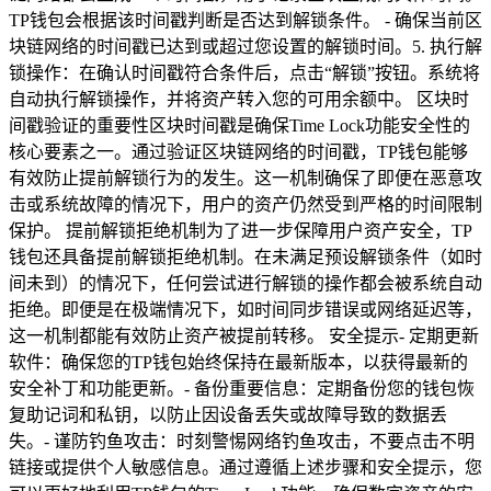
TP钱包会根据该时间戳判断是否达到解锁条件。 - 确保当前区
块链网络的时间戳已达到或超过您设置的解锁时间。5. 执行解
锁操作：在确认时间戳符合条件后，点击“解锁”按钮。系统将
自动执行解锁操作，并将资产转入您的可用余额中。 区块时
间戳验证的重要性区块时间戳是确保Time Lock功能安全性的
核心要素之一。通过验证区块链网络的时间戳，TP钱包能够
有效防止提前解锁行为的发生。这一机制确保了即便在恶意攻
击或系统故障的情况下，用户的资产仍然受到严格的时间限制
保护。 提前解锁拒绝机制为了进一步保障用户资产安全，TP
钱包还具备提前解锁拒绝机制。在未满足预设解锁条件（如时
间未到）的情况下，任何尝试进行解锁的操作都会被系统自动
拒绝。即便是在极端情况下，如时间同步错误或网络延迟等，
这一机制都能有效防止资产被提前转移。 安全提示- 定期更新
软件：确保您的TP钱包始终保持在最新版本，以获得最新的
安全补丁和功能更新。- 备份重要信息：定期备份您的钱包恢
复助记词和私钥，以防止因设备丢失或故障导致的数据丢
失。- 谨防钓鱼攻击：时刻警惕网络钓鱼攻击，不要点击不明
链接或提供个人敏感信息。通过遵循上述步骤和安全提示，您