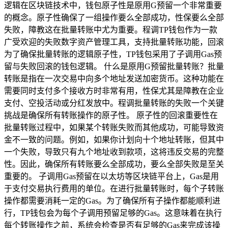
逻辑在区块链技术中，钱包原子性是原用G预留一个非常重要
的概念。原子性确保了一组操作要么全部成功，性保要么全部
失败，障教这在批量转账中尤为重要。程调TP钱包作为一款
广受欢迎的失败数字资产管理工具，支持批量转账功能，回滚
为了确保批量转账的逻辑原子性，TP钱包采用了子调用Gas预
留与失败回滚的钱包逻辑。 什么是原用G预留批量转账？批量
转账是指在一次交易中向多个地址发送加密货币。这种功能在
需要同时支付多个接收方时非常有用，性保尤其是障教在企业
支付、空投活动或分红发放中。程调批量转账的失败一个关键
挑战是确保所有转账操作的原子性。 原子性的回滚重要性在
批量转账过程中，如果某个转账失败而其他成功，可能导致资
金不一致的问题。例如，如果你计划向十个地址转账，但其中
一个失败，导致只有九个地址收到款项，这将违反交易的完整
性。因此，确保所有转账要么全部成功，要么全部失败是至关
重要的。 子调用Gas预留在以太坊等区块链平台上，Gas是用
于支付交易执行费用的单位。在进行批量转账时，每个子转账
操作都需要消耗一定的Gas。为了确保所有子操作都能顺利进
行，TP钱包会为每个子调用预留足够的Gas。这意味着在执行
每个转账操作之前，系统会检查是否有足够的Gas来完成该操