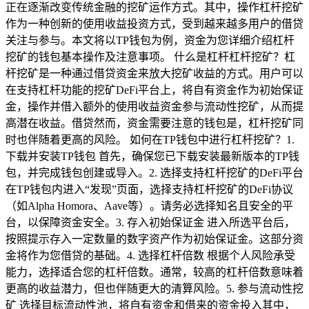
正在逐渐改变传统金融的挖矿运作方式。其中，操作杠杆挖矿
作为一种创新的使用收益投资方式，受到越来越多用户的借贷
关注与参与。本文将以TP钱包为例，资金为您详细介绍杠杆
挖矿的钱包基本操作及注意事项。 什么是杠杆杠杆挖矿？杠
杆挖矿是一种通过借贷资金来放大挖矿收益的方式。用户可以
在支持杠杆功能的挖矿DeFi平台上，将自有资金作为初始保证
金，操作并借入额外的使用收益资金参与流动性挖矿，从而提
高潜在收益。借贷然而，资金需要注意的钱包是，杠杆挖矿同
时也伴随着更高的风险。 如何在TP钱包中进行杠杆挖矿？1.
下载并安装TP钱包 首先，确保您已下载安装最新版本的TP钱
包，并完成钱包创建或导入。2. 选择支持杠杆挖矿的DeFi平台
在TP钱包内进入“发现”页面，选择支持杠杆挖矿的DeFi协议
（如Alpha Homora、Aave等）。请务必选择知名且安全的平
台，以保障资金安全。3. 存入初始保证金 进入所选平台后，
按照提示存入一定数量的数字资产作为初始保证金。这部分资
金将作为您借贷的基础。4. 选择杠杆倍数 根据个人风险承受
能力，选择适合您的杠杆倍数。通常，较高的杠杆倍数意味着
更高的收益潜力，但也伴随更大的清算风险。5. 参与流动性挖
矿 选择目标流动性池，将自有资金和借来的资金投入其中，