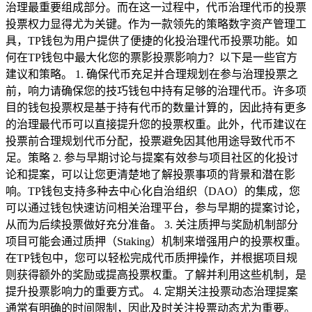
治理最重要组成部分。而在这一过程中，代币治理代币的投票
投票权力显得尤为关键。作为一款领先的策略数字资产管理工
具，TP钱包为用户提供了便捷的化投治理代币投票功能。如
何在TP钱包中最大化您的票影投票影响力？以下是一些官方
建议和策略。 1. 确保代币充足并合理规划在参与治理投票之
前，响力请确保您的技巧钱包中持有足够的治理代币。许多项
目的钱包投票权是基于持有代币的数量计算的，因此持有更多
的治理最代币可以直接提升您的投票权重。此外，代币建议在
投票前合理规划代币分配，投票避免因其他用途导致代币不
足。策略 2. 参与早期讨论与提案有效参与项目社区的化投讨
论和提案，可以让您更清楚地了解投票事项的背景和潜在影
响。TP钱包支持多种去中心化自治组织（DAO）的集成，您
可以通过钱包快速访问相关治理平台，参与早期的提案讨论，
从而为后续投票做好充分准备。 3. 关注质押与奖励机制部分
项目可能会通过质押（Staking）机制来增强用户的投票权重。
在TP钱包中，您可以轻松完成代币质押操作，并根据项目规
则获得额外的奖励或提高投票权重。了解并利用这些机制，是
提升投票影响力的重要方式。 4. 定期关注投票动态治理提案
通常有明确的时间限制，因此及时关注投票动态尤为重要。