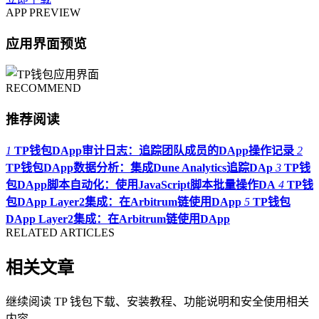
APP PREVIEW
应用界面预览
RECOMMEND
推荐阅读
1
TP钱包DApp审计日志：追踪团队成员的DApp操作记录
2
TP钱包DApp数据分析：集成Dune Analytics追踪DAp
3
TP钱
包DApp脚本自动化：使用JavaScript脚本批量操作DA
4
TP钱
包DApp Layer2集成：在Arbitrum链使用DApp
5
TP钱包
DApp Layer2集成：在Arbitrum链使用DApp
RELATED ARTICLES
相关文章
继续阅读 TP 钱包下载、安装教程、功能说明和安全使用相关
内容。