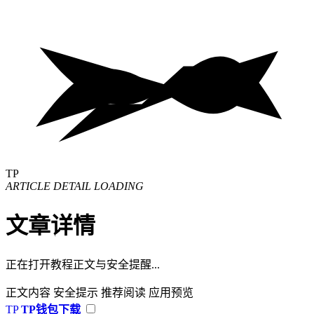
TP
ARTICLE DETAIL LOADING
文章详情
正在打开教程正文与安全提醒...
正文内容
安全提示
推荐阅读
应用预览
TP
TP钱包下载