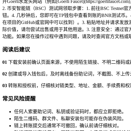
开Goerli水龙头网站（例如[Goerli Faucet](https://go
2. 币安智能链（BSC）测试网领取步骤：1. 前往BSC Testnet官方水龙头页面：[BSC
钮。4. 几秒钟后，您即可在TP钱包中查看到账的BNB测试币。---
在项目的GitHub或官网中可以找到）。3. 粘贴地址并请求发
际价值，请勿尝试出售或用于其他用途。3. 注意安全：通过
功能。如果您在操作过程中遇到问题，请及时查阅官方文档或
阅读后建议
01
下载安装前确认页面来源，不使用陌生链接、不明二维码或
02
创建或导入钱包后，及时离线备份助记词，不截图、不上传
03
转账和授权前，仔细核对链类型、地址、金额、手续费和权
常见风险提醒
任何人索要助记词、私钥或验证码时，都应立即拒绝。
陌生二维码、群文件、私聊安装包可能存在伪装风险。
链上转账提交后通常不可撤回，确认前请仔细核对。