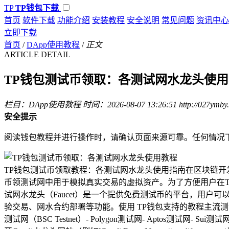
TP
TP钱包下载
首页
软件下载
功能介绍
安装教程
安全说明
常见问题
资讯中心
立即下载
首页
/
DApp使用教程
/
正文
ARTICLE DETAIL
TP钱包测试币领取：各测试网水龙头使
栏目：DApp使用教程
时间：2026-08-07 13:26:51
http://027ymby
安全提示
阅读钱包教程并进行操作时，请确认页面来源可靠。任何情况
TP钱包测试币领取教程：各测试网水龙头使用指南在区块链开发与测
币领测试网中用于模拟真实交易的虚拟资产。为了方便用户在T
试网水龙头（Faucet）是一个提供免费测试币的平台，用
验交易、网水合约部署等功能。使用 TP钱包支持的教程主流测试网
测试网（BSC Testnet）- Polygon测试网- Aptos测试