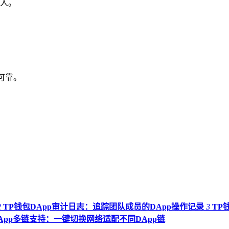
人。
源可靠。
2
TP钱包DApp审计日志：追踪团队成员的DApp操作记录
3
TP
DApp多链支持：一键切换网络适配不同DApp链