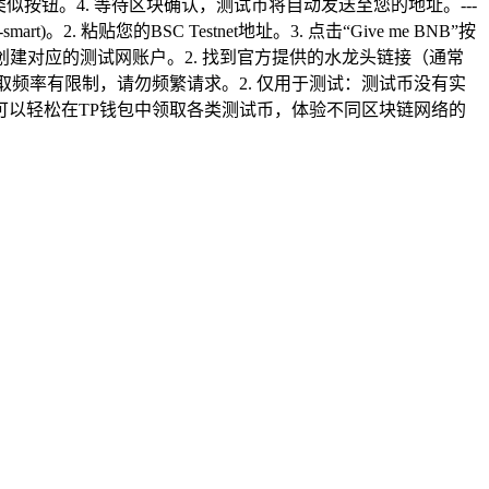
点击“请求测试币”或类似按钮。4. 等待区块确认，测试币将自动发送至您的地址。---
t-smart)。2. 粘贴您的BSC Testnet地址。3. 点击“Give me BNB”按
TP钱包中创建对应的测试网账户。2. 找到官方提供的水龙头链接（通常
的领取频率有限制，请勿频繁请求。2. 仅用于测试：测试币没有实
可以轻松在TP钱包中领取各类测试币，体验不同区块链网络的