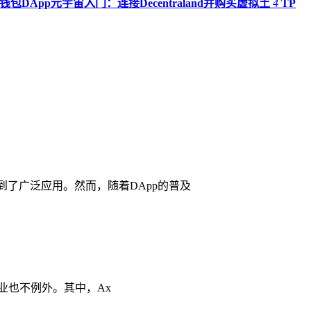
P钱包DApp元宇宙入门：连接Decentraland并购买虚拟土
4
TP
到了广泛应用。然而，随着DApp的普及
行业也不例外。其中，Ax