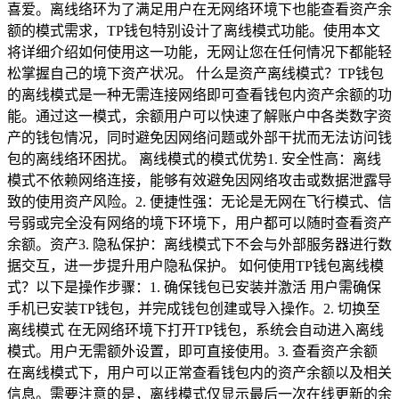
喜爱。离线络环为了满足用户在无网络环境下也能查看资产余
额的模式需求，TP钱包特别设计了离线模式功能。使用本文
将详细介绍如何使用这一功能，无网让您在任何情况下都能轻
松掌握自己的境下资产状况。 什么是资产离线模式？TP钱包
的离线模式是一种无需连接网络即可查看钱包内资产余额的功
能。通过这一模式，余额用户可以快速了解账户中各类数字资
产的钱包情况，同时避免因网络问题或外部干扰而无法访问钱
包的离线络环困扰。 离线模式的模式优势1. 安全性高：离线
模式不依赖网络连接，能够有效避免因网络攻击或数据泄露导
致的使用资产风险。2. 便捷性强：无论是无网在飞行模式、信
号弱或完全没有网络的境下环境下，用户都可以随时查看资产
余额。资产3. 隐私保护：离线模式下不会与外部服务器进行数
据交互，进一步提升用户隐私保护。 如何使用TP钱包离线模
式？以下是操作步骤：1. 确保钱包已安装并激活 用户需确保
手机已安装TP钱包，并完成钱包创建或导入操作。2. 切换至
离线模式 在无网络环境下打开TP钱包，系统会自动进入离线
模式。用户无需额外设置，即可直接使用。3. 查看资产余额
在离线模式下，用户可以正常查看钱包内的资产余额以及相关
信息。需要注意的是，离线模式仅显示最后一次在线更新的余