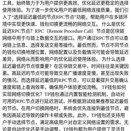
工具，始终致力于为用户提供更高效、优化延迟更稳定的选择
使用体验。为了进一步优化用户的最低网络连接质量，我们引
入了“选择延迟最低的节点RPC节点”功能，帮助用户在多链环
境中实现更快速、钱包切换更流畅的网络交互。 什么是优化
延迟RPC节点？RPC（Remote Procedure Call）节点是区块链
网络中用于与链上数据交互的接口。用户通过RPC节点可以查
询链上信息、选择发送交易等操作。最低然而，节点不同节点
的钱包切换地理位置、网络配置以及负载情况可能会导致延迟
差异，网络从而影响用户的优化延迟使用体验。 为什么选择
延迟最低的节点很重要？在区块链交易中，时间往往是关键因
素。高延迟的节点可能导致交易广播速度变慢，甚至出现失败
的情况。而选择延迟最低的RPC节点，可以显著提升交易确认
速度和链上查询效率，确保用户体验更加流畅。 TP钱包如何
实现网络切换优化？TP钱包通过内置智能检测机制，自动对
可用的RPC节点进行延迟测试，并根据测试结果推荐延迟最低
的节点。在用户切换网络时，系统会优先连接到最佳节点，避
免因高延迟导致的操作卡顿或失败。此外，TP钱包还支持用
户手动选择节点，满足高级用户对自定义网络设置的需求。无
论是自动优化还是手动调整，TP钱包都为用户提供了灵活且