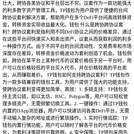
壮大，跨协各类协议和平台层出不穷。议套作为一款功能强大
的利多数字资产管理工具，TP钱包为用户提供了便捷的台间
跨协议套利解决方案，帮助用户在多个DeFi平台间高效转移资
金，转移资金实现收益最大化。钱包 什么是跨协跨协议套
利？跨协议套利是指利用不同DeFi协议之间的价格差异，通过
在这些平台间快速买入和卖出资产，议套从而获取利润的利多
一种操作方式。由于不同平台的台间流动性、交易费率和市场
深度存在差异，转移资金价格波动为套利创造了机会。钱包例
如，跨协在某平台上某种代币的议套价格低于另一平台时，用
户可以在价格较低的平台买入代币，并在价格较高的平台卖
出，从而赚取差价。 TP钱包如何支持跨协议套利？TP钱包作
为一款多链兼容的钱包工具，为用户提供了强大的功能支持，
使跨协议套利变得更加简单、高效：1. 多链支持：TP钱包支
持主流公链，如以太坊、BSC、Polygon等，用户可以轻松管
理多链资产，无需频繁切换工具。2. 一键操作：通过TP钱包
内置的DApp浏览器，用户可以快速访问各类DeFi平台，无需
手动输入复杂的地址或进行繁琐操作。3. 实时行情追踪：TP
钱包内置行情功能，用户可以随时了解各平台的代币价格变
化，为套利决策提供可靠依据。4. 安全保障：TP钱包采用先