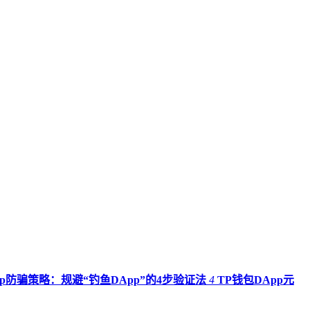
pp防骗策略：规避“钓鱼DApp”的4步验证法
4
TP钱包DApp元