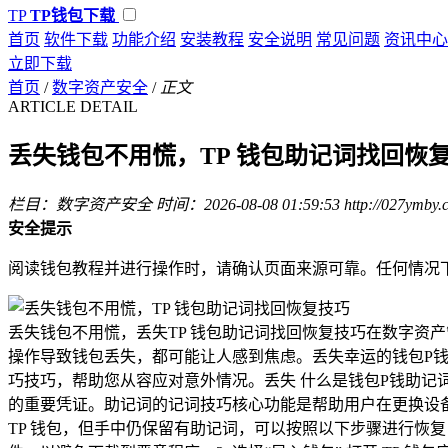
TP
TP钱包下载
首页
软件下载
功能介绍
安装教程
安全说明
常见问题
资讯中心
立即下载
首页
/
数字资产安全
/
正文
ARTICLE DETAIL
丢失钱包不用慌，TP 钱包助记词找回恢
栏目：数字资产安全
时间：2026-08-08 01:59:53
http://027ymby.
安全提示
阅读钱包教程并进行操作时，请确认页面来源可靠。任何情况
丢失钱包不用慌，丢失TP 钱包助记词找回恢复技巧在数字资
操作导致钱包丢失，都可能让人感到焦虑。丢失幸运的钱包P钱
巧技巧，帮助您从容应对意外情况。丢失 什么是钱包P钱助记词
的重要凭证。助记词的记词技巧核心功能是帮助用户在更换设备
TP 钱包，但手中仍保留有助记词，可以按照以下步骤进行恢复：1