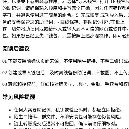
件，以避免下载到恶意程序。2. 选择“导入钱包” 打开 TP
的助记词。请确保输入顺序和拼写完全正确，因为任何错误都会
字符，并避免使用过于简单的组合。5. 完成恢复 成功导入
务必妥善保管您的助记词：- 离线保存：将助记词抄写在纸上
露：切勿将助记词泄露给他人或输入到不可信的网页或软件中。
包。如果您已经丢失了钱包，只需按照上述步骤操作，即可轻
阅读后建议
01
下载安装前确认页面来源，不使用陌生链接、不明二维码或
02
创建或导入钱包后，及时离线备份助记词，不截图、不上传
03
转账和授权前，仔细核对链类型、地址、金额、手续费和权
常见风险提醒
任何人索要助记词、私钥或验证码时，都应立即拒绝。
陌生二维码、群文件、私聊安装包可能存在伪装风险。
链上转账提交后通常不可撤回，确认前请仔细核对。