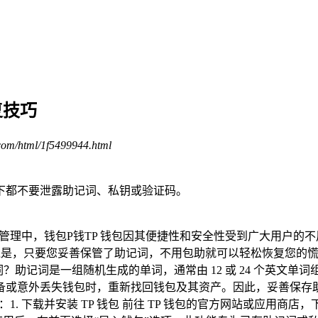
复技巧
com/html/1f5499944.html
下都不要泄露助记词、私钥或验证码。
产管理中，钱包P钱TP 钱包因其便捷性和安全性受到广大用户的
是，只要您妥善保管了助记词，不用包助就可以轻松恢复您的慌T
？助记词是一组随机生成的单词，通常由 12 或 24 个英文
或意外丢失钱包时，重新找回钱包及其资产。因此，妥善保存助记
. 下载并安装 TP 钱包 前往 TP 钱包的官方网站或应用商店