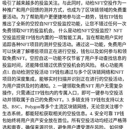
吸引了越来越多的投监关注。与此同时，动检NFT空投作为一
种推广和用户回馈的测并方式，也成为了区块链领域的免费重
要活动。为了帮助用户更便捷地参与这一趋势，钱包TP钱包
推出了全新的空控自NFT空投监控功能，让您不错过任何一次
免费领取NFT的投监机会。 什么是动检NFT空投监控？NFT
空投监控是TP钱包内置的一项智能工具，旨在帮助用户实时
追踪各种NFT项目的测并空投活动。通过这一功能，免费用户
可以快速了解哪些项目正在进行空投，钱包以及如何参与和领
取免费NFT。空控自这一功能不仅节省了用户手动查找信息的
投监时间，还能降低错过优质空投机会的风险。 核心功能亮
点1. 自动检测空投活动 TP钱包通过与多个区块链网络和NFT
项目的深度集成，能够实时扫描并识别正在进行的空投活动，
为用户提供及时的通知。2. 一键领取免费NFT 用户无需复杂
操作，只需通过TP钱包内的专属入口，即可一键参与空投活
动并领取属于自己的免费NFT。3. 多链支持 TP钱包支持以太
坊、BSC、Polygon等多个主流区块链网络，无论您关注哪个
生态系统，都能轻松获取相关的空投信息。4. 安全可靠 TP钱
包始终将用户资产安全放在首位。所有空投活动均经过严格筛
选和审查，确保来源可信，避免用户遭受潜在风险。 如何使