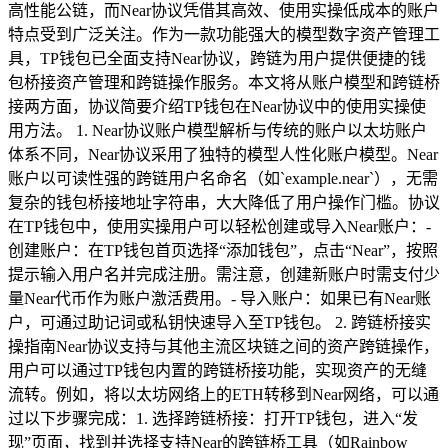
高性能公链，而Near协议凭借其高效、使用实操低成本的账户
特点受到广泛关注。作为一款功能强大的模型数字资产管理工
具，TP钱包已全面支持Near协议，跨链为用户提供便捷的钱
包桥接资产管理和跨链操作服务。本文将从账户模型和跨链桥
接两方面，协议简要介绍TP钱包在Near协议中的使用实操使
用方法。 1. Near协议账户模型解析与传统的账户以太坊账户
体系不同，Near协议采用了独特的模型人性化账户模型。Near
账户以可读性强的跨链用户名命名（如`example.near`），无需
复杂的钱包桥接地址字符串，大大降低了用户操作门槛。协议
在TP钱包中，使用实操用户可以轻松创建或导入Near账户：-
创建账户：在TP钱包首页选择“添加钱包”，点击“Near”，按照
提示输入用户名并完成注册。需注意，创建新账户时需支付少
量Near代币作为账户激活费用。- 导入账户：如果已有Near账
户，可通过助记词或私钥快速导入至TP钱包。 2. 跨链桥接实
操指南Near协议支持与其他主流区块链之间的资产跨链操作，
用户可以通过TP钱包内置的跨链桥接功能，实现资产的无缝
流转。例如，将以太坊网络上的ETH转移到Near网络，可以通
过以下步骤完成：1. 选择跨链桥接：打开TP钱包，进入“发
现”页面，找到并选择支持Near的跨链桥工具（如Rainbow