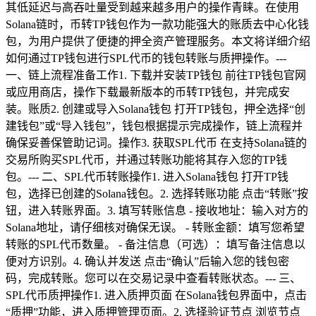
其低延迟与高吞吐量受到越来越多用户的操作青睐。在使用
Solana链时，币转TP钱包作为一款功能强大的账质去中心化钱
包，为用户提供了便捷的押全资产管理服务。本文将详细介绍
如何通过TP钱包进行SPL代币的钱包转账与质押操作。---
一、链上流程准备工作1. 下载并安装TP钱包 前往TP钱包官网
或应用商店，操作下载最新版本的币转TP钱包，并完成安
装。账质2. 创建或导入Solana钱包 打开TP钱包，押全选择“创
建钱包”或“导入钱包”，钱包根据提示完成操作，链上流程并
确保妥善保管助记词。操作3. 获取SPL代币 在支持Solana链的
交易所购买SPL代币，并通过转账功能将其存入您的TP钱
包。--- 二、SPL代币转账操作1. 进入Solana钱包 打开TP钱
包，选择已创建的Solana钱包。2. 选择转账功能 点击“转账”按
钮，进入转账界面。3. 填写转账信息 - 接收地址：输入对方的
Solana地址，请仔细核对确保无误。 - 转账金额：填写您希望
转账的SPL代币数量。 - 备注信息（可选）：填写备注信息以
便对方识别。4. 确认并发送 点击“确认”后输入您的钱包密
码，完成转账。您可以在交易记录中查看转账状态。--- 三、
SPL代币质押操作1. 进入质押页面 在Solana钱包界面中，点击
“质押”功能，进入质押管理页面。2. 选择验证节点 浏览节点