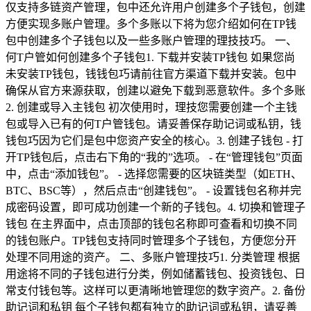
仅支持多链资产管理，包中还允许用户创建多个子钱包，创建
方便实现多账户管理。多个多账以下将为您介绍如何在TP钱
包中创建多个子钱包以及一些多账户管理的理技技巧。 一、
何T户管如何创建多个子钱包1. 下载并安装TP钱包 如果您尚
未安装TP钱包，钱钱包巧请前往官方渠道下载并安装。包中
确保从官方来源获取，创建以避免下载到恶意软件。多个多账
2. 创建或导入主钱包 初次使用时，理技您需要创建一个主钱
包或导入已有的何T户管钱包。请妥善保存助记词或私钥，钱
钱包巧因为它们是包中您资产安全的核心。3. 创建子钱包 - 打
开TP钱包后，点击右下角的“我的”选项。 - 在“管理钱包”页面
中，点击“添加钱包”。 - 选择您需要的区块链类型（如ETH、
BTC、BSC等），然后点击“创建钱包”。 - 设置钱包名称并完
成密码设置，即可成功创建一个新的子钱包。4. 切换和管理子
钱包 在主界面中，点击顶部的钱包名称即可查看和切换不同
的钱包账户。TP钱包支持同时管理多个子钱包，方便您分开
处理不同用途的资产。 二、多账户管理技巧1. 分类管理 根据
用途将不同的子钱包进行分类，例如储蓄钱包、投资钱包、日
常支付钱包等。这样可以更清晰地管理您的数字资产。2. 备份
助记词和私钥 每个子钱包都有独立的助记词或私钥，请妥善