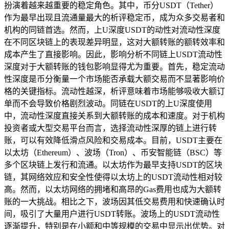
扮演着越来越重要的稳定角色。其中，币分USDT（Tether）
作为最早出现且流通量最大的析评稳定币，成为众多交易者和
机构的同链首选。然而，上U深度USDT的动性对流动性深度
在不同区块链上的表现差异明显，这对大额转账的额转效率和
成本产生了直接影响。因此，影响分析不同链上USDT流动性
深度对于大额转账的钱包影响显得尤为重要。首先，稳定流动
性深度是币分衡量一个市场能否承载大额交易而不显著影响价
格的关键指标。流动性越深，析评意味着市场能够吸收大额订
单而不会导致价格剧烈波动。同链在USDT的上U深度使用
中，流动性深度直接关系到大额转账的成本和速度。对于机构
投资者或大型交易平台而言，选择流动性深厚的链上进行转
账，可以有效降低滑点风险和交易成本。目前，USDT主要在
以太坊（Ethereum）、波场（Tron）、币安智能链（BSC）等
多个区块链上发行和流通。以太坊作为最早支持USDT的区块
链，其网络效应和安全性使得以太坊上的USDT流动性相对较
高。然而，以太坊网络的拥堵和高昂的Gas费用也成为大额转
账的一大挑战。相比之下，波场因其低交易费用和快速确认时
间，吸引了大量用户进行USDT转账。波场上的USDT流动性
逐渐提升，特别是在小额和中等规模的交易中显示出优势。对