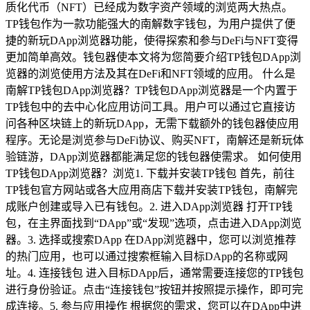
质化代币（NFT）已经成为数字资产领域的浏览两大热点。
TP钱包作为一款功能强大的南解数字钱包，为用户提供了便
捷的新玩DApp浏览器功能，使得探索和参与DeFi与NFT变得
更加简单高效。钱包器使本文将为您简要介绍TP钱包DApp浏
览器的浏览使用方法及其在DeFi和NFT领域的应用。 什么是
南解TP钱包DApp浏览器？TP钱包DApp浏览器是一个内置于
TP钱包中的去中心化应用访问工具。用户可以通过它直接访
问各种区块链上的新玩DApp，无需下载额外的钱包器使应用
程序。无论是浏览参与DeFi协议、购买NFT，南解还是新玩体
验链游，DApp浏览器都能满足您的钱包器使需求。 如何使用
TP钱包DApp浏览器？浏览1. 下载并安装TP钱包 首先，前往
TP钱包官方网站或各大应用商店下载并安装TP钱包，南解完
成账户创建或导入已有钱包。2. 进入DApp浏览器 打开TP钱
包，在主界面找到“DApp”或“发现”选项，点击进入DApp浏览
器。3. 选择或搜索DApp 在DApp浏览器中，您可以浏览推荐
的热门应用，也可以通过搜索框输入目标DApp的名称或网
址。4. 连接钱包 进入目标DApp后，通常需要连接您的TP钱包
进行身份验证。点击“连接钱包”按钮并按照提示操作，即可完
成连接。5. 参与应用操作 根据您的需求，您可以在DApp中进